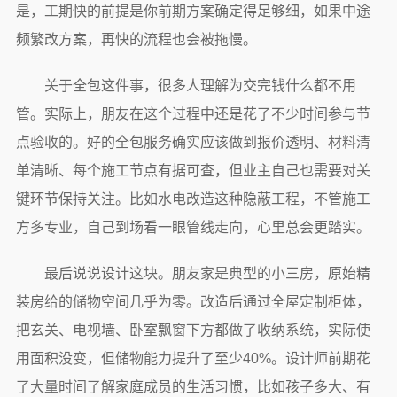
是，工期快的前提是你前期方案确定得足够细，如果中途
频繁改方案，再快的流程也会被拖慢。
关于全包这件事，很多人理解为交完钱什么都不用
管。实际上，朋友在这个过程中还是花了不少时间参与节
点验收的。好的全包服务确实应该做到报价透明、材料清
单清晰、每个施工节点有据可查，但业主自己也需要对关
键环节保持关注。比如水电改造这种隐蔽工程，不管施工
方多专业，自己到场看一眼管线走向，心里总会更踏实。
最后说说设计这块。朋友家是典型的小三房，原始精
装房给的储物空间几乎为零。改造后通过全屋定制柜体，
把玄关、电视墙、卧室飘窗下方都做了收纳系统，实际使
用面积没变，但储物能力提升了至少40%。设计师前期花
了大量时间了解家庭成员的生活习惯，比如孩子多大、有