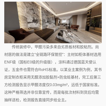
传统装修中，甲醛污染多来自劣质板材和胶粘剂。尚
材居的做法是建立“全链路环保管控”：主材如柜体基材选用
ENF级（国标E0级的升级版），涂料通过德国蓝天使认
证，五金件也需符合RoHS标准。以某业主案例为例，其书
房定制衣柜采用无醛添加胶黏剂+防虫蛀基材，完工后第三
方检测报告显示甲醛浓度仅0.03mg/m³，远低于国家标准。
这种严格筛选并非仅靠宣传，而是每批次材料到货后均需
抽样送检，检测报告直接同步给业主。